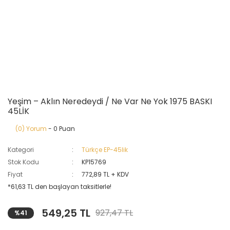
Yeşim – Aklın Neredeydi / Ne Var Ne Yok 1975 BASKI
45LİK
(0) Yorum
- 0 Puan
Kategori
Türkçe EP-45lik
Stok Kodu
KP15769
Fiyat
772,89 TL + KDV
*61,63 TL den başlayan taksitlerle!
549,25 TL
927,47 TL
%41