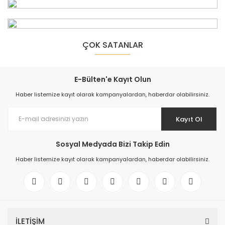
ÇOK SATANLAR
E-Bülten'e Kayıt Olun
Haber listemize kayıt olarak kampanyalardan, haberdar olabilirsiniz.
Kayıt Ol
Sosyal Medyada Bizi Takip Edin
Haber listemize kayıt olarak kampanyalardan, haberdar olabilirsiniz.
Bob Marley & The Wailers – Legend - The Best Of Bob Marley And The 
1.800,00 TL
İLETİŞİM