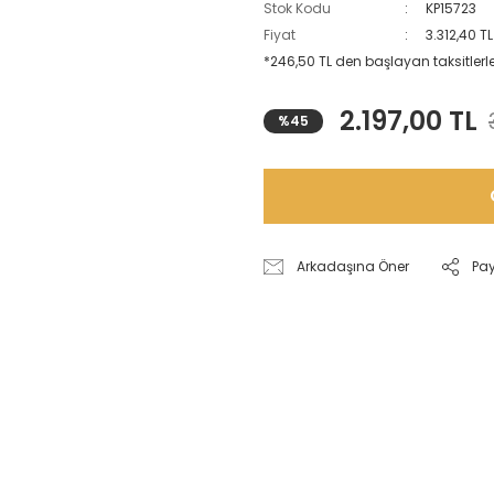
Stok Kodu
KP15723
Fiyat
3.312,40 T
*246,50 TL den başlayan taksitlerle
2.197,00 TL
%45
Arkadaşına Öner
Pa