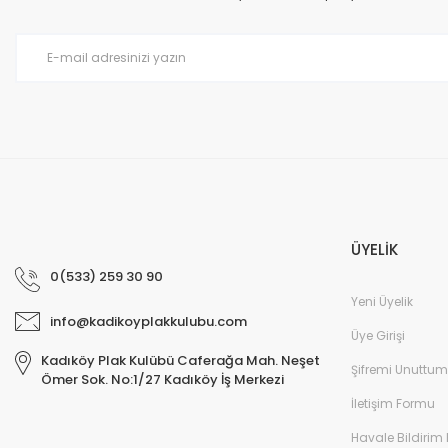
Ürün bilgilerinde hatalar bulunuyor.
Ürün fiyatı diğer sitelerden daha pahalı.
Bu ürüne benzer farklı alternatifler olmalı.
ÜYELİK
0(533) 259 30 90
Yeni Üyelik
info@kadikoyplakkulubu.com
Üye Girişi
Kadıköy Plak Kulübü Caferağa Mah. Neşet
Şifremi Unuttum
Ömer Sok. No:1/27 Kadıköy İş Merkezi
İletişim Formu
Havale Bildirim