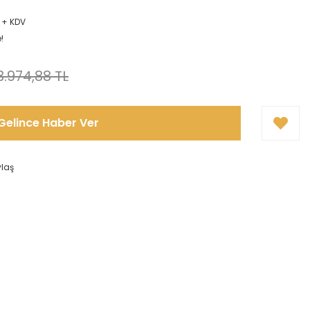
L + KDV
!
3.974,88 TL
Gelince Haber Ver
ylaş