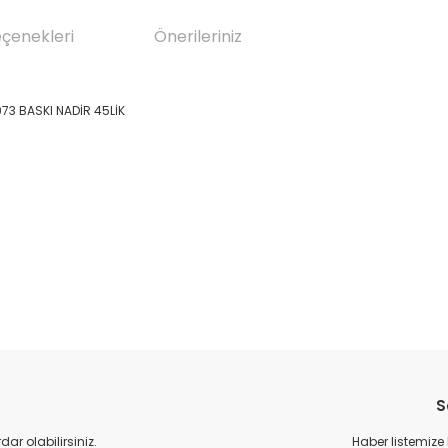
eçenekleri
Önerileriniz
973 BASKI NADİR 45LİK
da yetersiz gördüğünüz noktaları öneri formunu kullanarak tarafımıza il
Bu ürüne ilk yorumu siz yapın!
S
Yorum Yaz
r olabilirsiniz.
Haber listemize