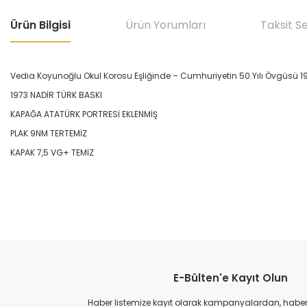
Ürün Bilgisi
Ürün Yorumları
Taksit S
Vedia Koyunoğlu Okul Korosu Eşliğinde ‎– Cumhuriyetin 50.Yılı Övgüsü 1
1973 NADİR TÜRK BASKI
KAPAĞA ATATÜRK PORTRESİ EKLENMİŞ
PLAK 9NM TERTEMİZ
KAPAK 7,5 VG+ TEMİZ
Bu ürünün fiyat bilgisi, resim, ürün açıklamalarında ve diğer konular
Görüş ve önerileriniz için teşekkür ederiz.
E-Bülten'e Kayıt Olun
Ürün resmi kalitesiz, bozuk veya görüntülenemiyor.
Ürün açıklamasında eksik bilgiler bulunuyor.
Haber listemize kayıt olarak kampanyalardan, haberda