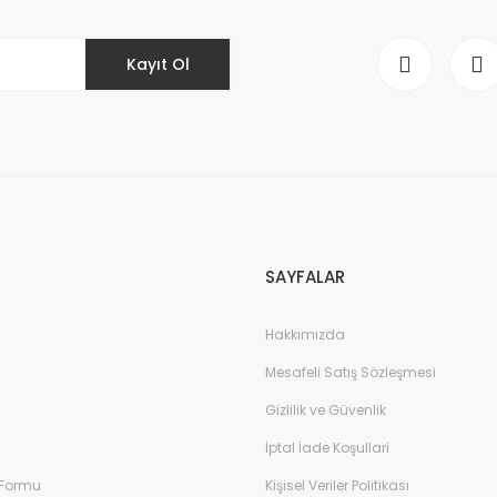
Kayıt Ol
Gönder
SAYFALAR
Hakkımızda
Mesafeli Satış Sözleşmesi
Gizlilik ve Güvenlik
İptal İade Koşullari
 Formu
Kişisel Veriler Politikası