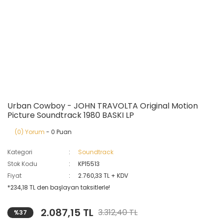
Urban Cowboy - JOHN TRAVOLTA Original Motion
Picture Soundtrack 1980 BASKI LP
(0) Yorum
- 0 Puan
Kategori
Soundtrack
Stok Kodu
KP15513
Fiyat
2.760,33 TL + KDV
*234,18 TL den başlayan taksitlerle!
2.087,15 TL
3.312,40 TL
%37