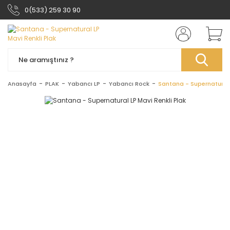
0(533) 259 30 90
Anasayfa
PLAK
Yabancı LP
Yabancı Rock
Santana - Supernatural 