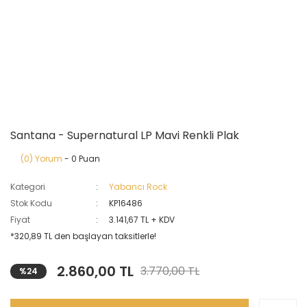
Santana - Supernatural LP Mavi Renkli Plak
(0) Yorum
- 0 Puan
Kategori
Yabancı Rock
Stok Kodu
KP16486
Fiyat
3.141,67 TL + KDV
*320,89 TL den başlayan taksitlerle!
2.860,00 TL
3.770,00 TL
%24