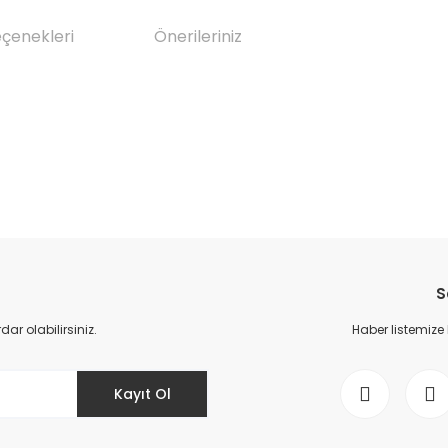
eçenekleri
Önerileriniz
da yetersiz gördüğünüz noktaları öneri formunu kullanarak tarafımıza il
Bu ürüne ilk yorumu siz yapın!
S
Yorum Yaz
r olabilirsiniz.
Haber listemize
Kayıt Ol