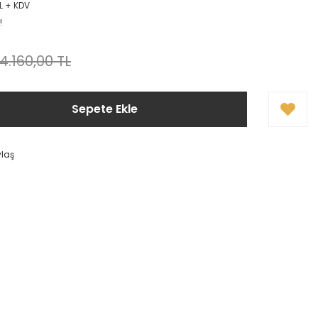
L + KDV
!
4.160,00 TL
Sepete Ekle
ylaş