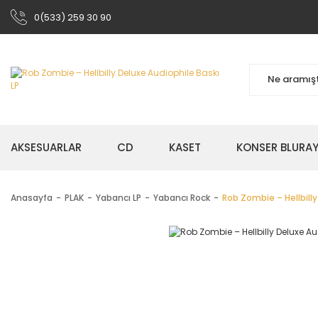
0(533) 259 30 90
AKSESUARLAR
CD
KASET
KONSER BLURA
Anasayfa
PLAK
Yabancı LP
Yabancı Rock
Rob Zombie ‎– Hellbill