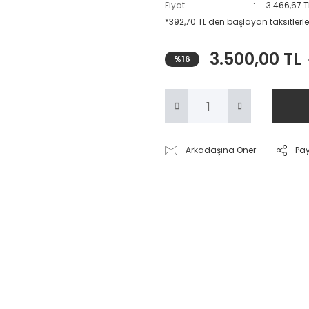
Fiyat
3.466,67 T
*392,70 TL den başlayan taksitlerle
3.500,00 TL
%16
Arkadaşına Öner
Pa