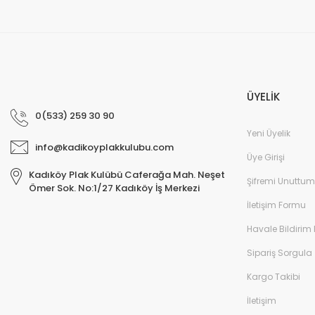
ÜYELİK
0(533) 259 30 90
Yeni Üyelik
info@kadikoyplakkulubu.com
Üye Girişi
Kadıköy Plak Kulübü Caferağa Mah. Neşet
Şifremi Unuttum
Ömer Sok. No:1/27 Kadıköy İş Merkezi
İletişim Formu
Havale Bildirim
Sipariş Sorgula
Kargo Takibi
İletişim