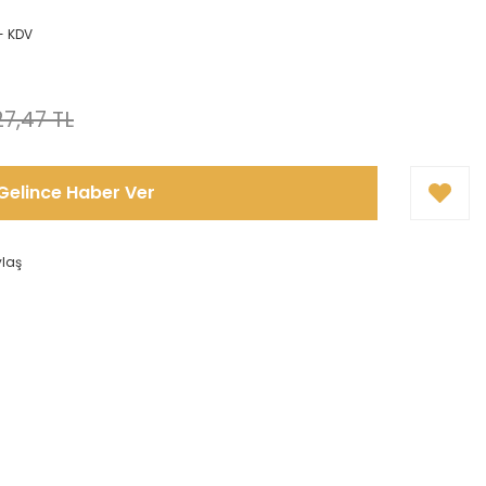
+ KDV
7,47 TL
Gelince Haber Ver
ylaş