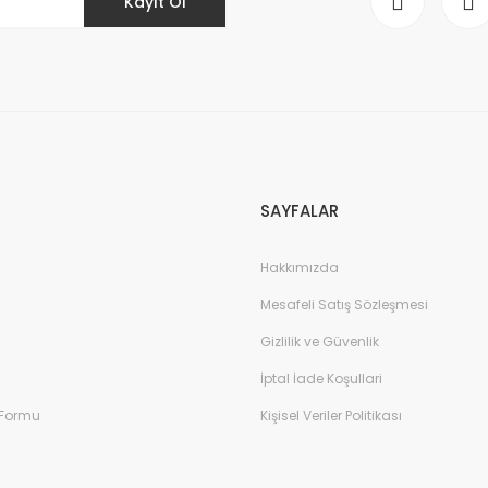
Kayıt Ol
Gönder
SAYFALAR
Hakkımızda
Mesafeli Satış Sözleşmesi
Gizlilik ve Güvenlik
İptal İade Koşullari
 Formu
Kişisel Veriler Politikası