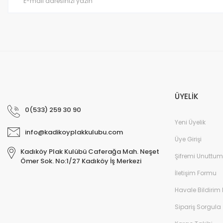
Bu ürüne benzer farklı alternatifler olmalı.
ÜYELİK
0(533) 259 30 90
Yeni Üyelik
info@kadikoyplakkulubu.com
Üye Girişi
Kadıköy Plak Kulübü Caferağa Mah. Neşet
Şifremi Unuttum
Ömer Sok. No:1/27 Kadıköy İş Merkezi
İletişim Formu
Havale Bildirim
Sipariş Sorgula