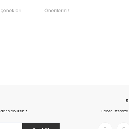
eçenekleri
Önerileriniz
da yetersiz gördüğünüz noktaları öneri formunu kullanarak tarafımıza il
Bu ürüne ilk yorumu siz yapın!
S
Yorum Yaz
r olabilirsiniz.
Haber listemize