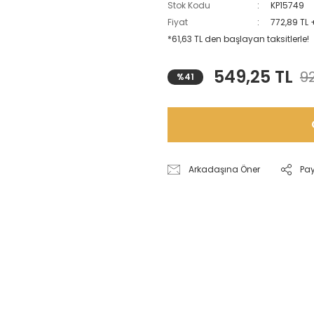
Stok Kodu
KP15749
Fiyat
772,89 TL 
*61,63 TL den başlayan taksitlerle!
549,25 TL
92
%41
Arkadaşına Öner
Pa