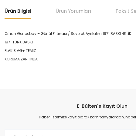
Ürün Bilgisi
Ürün Yorumları
Taksit S
Orhan Gencebay – Gönül Fırtınası / Severek Ayrılalım 1971 BASKI 45LİK
1971 TÜRK BASKI
PLAK 8 VG+ TEMİZ
KORUMA ZARFINDA
Bu ürünün fiyat bilgisi, resim, ürün açıklamalarında ve diğer konular
Görüş ve önerileriniz için teşekkür ederiz.
E-Bülten'e Kayıt Olun
Ürün resmi kalitesiz, bozuk veya görüntülenemiyor.
Ürün açıklamasında eksik bilgiler bulunuyor.
Haber listemize kayıt olarak kampanyalardan, haberda
Ürün bilgilerinde hatalar bulunuyor.
Ürün fiyatı diğer sitelerden daha pahalı.