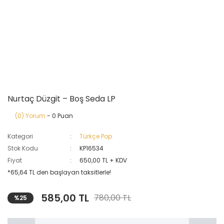
Nurtaç Düzgit – Boş Seda LP
(0) Yorum
- 0 Puan
Kategori
Türkçe Pop
Stok Kodu
KP16534
Fiyat
650,00 TL + KDV
*65,64 TL den başlayan taksitlerle!
585,00 TL
780,00 TL
%25