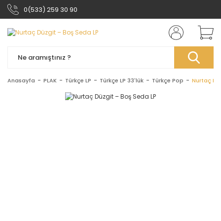
0(533) 259 30 90
Anasayfa
PLAK
Türkçe LP
Türkçe LP 33'lük
Türkçe Pop
Nurtaç Dü