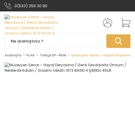
0(533) 259 30 90
Anasayfa
PLAK
Türkçe EP-45lik
Müzeyyen Senar – Hayal Deryasina / 