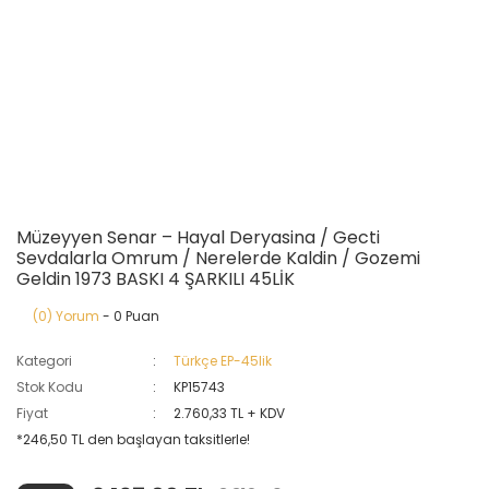
Müzeyyen Senar – Hayal Deryasina / Gecti
Sevdalarla Omrum / Nerelerde Kaldin / Gozemi
Geldin 1973 BASKI 4 ŞARKILI 45LİK
(0) Yorum
- 0 Puan
Kategori
Türkçe EP-45lik
Stok Kodu
KP15743
Fiyat
2.760,33 TL + KDV
*246,50 TL den başlayan taksitlerle!