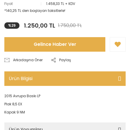
Fiyat
1.458,33 TL + KDV
*140,25 TL den başlayan taksitlerle!
1.250,00 TL
1.750,00 TL
%29
Gelince Haber Ver
Arkadaşına Öner
Paylaş
Ürün Bilgisi
2015 Avrupa Baskı LP
Plak 8,5 EX
Kapak 9 NM
Ürün Yorumları