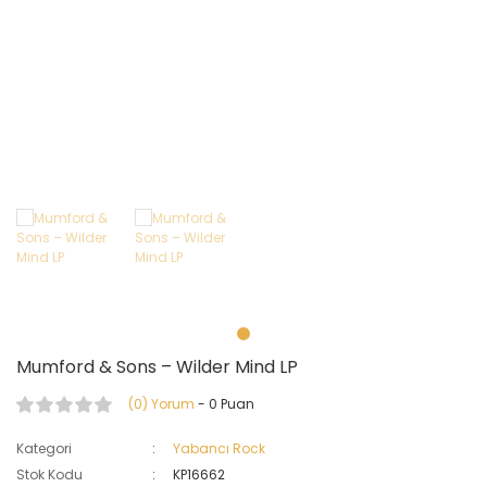
World 
Yaban
Yabanc
Yaban
Mumford & Sons – Wilder Mind LP
(0) Yorum
- 0 Puan
Kategori
Yabancı Rock
Stok Kodu
KP16662