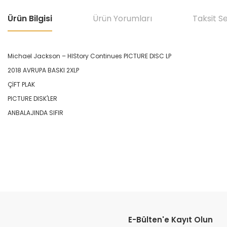
Ürün Bilgisi
Ürün Yorumları
Taksit S
Michael Jackson – HIStory Continues PICTURE DISC LP
2018 AVRUPA BASKI 2XLP
ÇİFT PLAK
PICTURE DISK'LER
ANBALAJINDA SIFIR
Bu ürünün fiyat bilgisi, resim, ürün açıklamalarında ve diğer konular
Görüş ve önerileriniz için teşekkür ederiz.
E-Bülten'e Kayıt Olun
Ürün resmi kalitesiz, bozuk veya görüntülenemiyor.