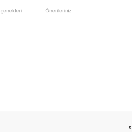
eçenekleri
Önerileriniz
da yetersiz gördüğünüz noktaları öneri formunu kullanarak tarafımıza il
Bu ürüne ilk yorumu siz yapın!
S