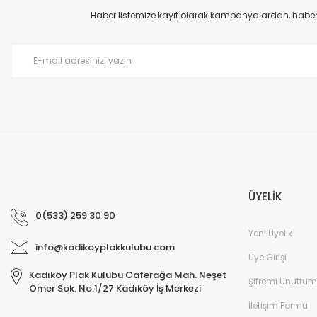
Ürün açıklamasında eksik bilgiler bulunuyor.
Haber listemize kayıt olarak kampanyalardan, haberda
Ürün bilgilerinde hatalar bulunuyor.
Ürün fiyatı diğer sitelerden daha pahalı.
Bu ürüne benzer farklı alternatifler olmalı.
ÜYELİK
0(533) 259 30 90
Yeni Üyelik
info@kadikoyplakkulubu.com
Üye Girişi
Kadıköy Plak Kulübü Caferağa Mah. Neşet
Şifremi Unuttum
Ömer Sok. No:1/27 Kadıköy İş Merkezi
İletişim Formu