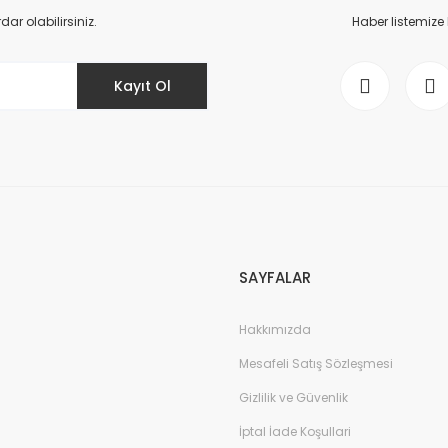
Yorum Yaz
r olabilirsiniz.
Haber listemize
Kayıt Ol
Gönder
SAYFALAR
Hakkımızda
Mesafeli Satış Sözleşmesi
Gizlilik ve Güvenlik
İptal İade Koşullari