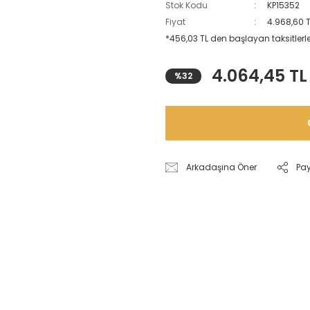
Stok Kodu
KP15352
Fiyat
4.968,60 
*456,03 TL den başlayan taksitlerle
4.064,45 TL
%32
Arkadaşına Öner
Pa