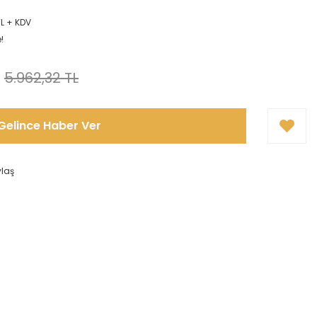
TL + KDV
!
5.962,32 TL
Gelince Haber Ver
ylaş