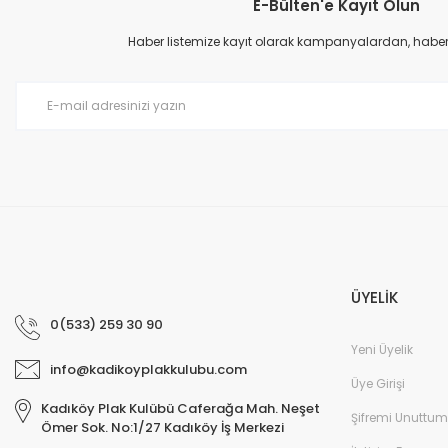
E-Bülten'e Kayıt Olun
Ürün resmi kalitesiz, bozuk veya görüntülenemiyor.
Ürün açıklamasında eksik bilgiler bulunuyor.
Haber listemize kayıt olarak kampanyalardan, haberda
Ürün bilgilerinde hatalar bulunuyor.
Ürün fiyatı diğer sitelerden daha pahalı.
Bu ürüne benzer farklı alternatifler olmalı.
ÜYELİK
0(533) 259 30 90
Yeni Üyelik
info@kadikoyplakkulubu.com
Üye Girişi
Kadıköy Plak Kulübü Caferağa Mah. Neşet
Şifremi Unuttum
Ömer Sok. No:1/27 Kadıköy İş Merkezi