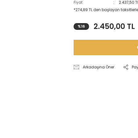
Fiyat
2.437,50 T
*274,89 TL den başlayan taksitlerle
2.450,00 TL
%16
Arkadaşına Öner
Pa