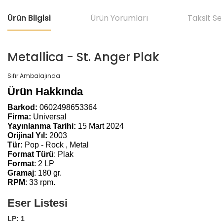
Ürün Bilgisi
Ürün Yorumları
Taksit S
Metallica - St. Anger Plak
Sıfır Ambalajında
Ürün Hakkında
Barkod:
0602498653364
Firma:
Universal
Yayınlanma Tarihi:
15 Mart 2024
Orijinal Yıl:
2003
Tür:
Pop - Rock , Metal
Format Türü
: Plak
Format
: 2 LP
Gramaj
: 180 gr.
RPM
: 33 rpm.
Eser Listesi
LP: 1