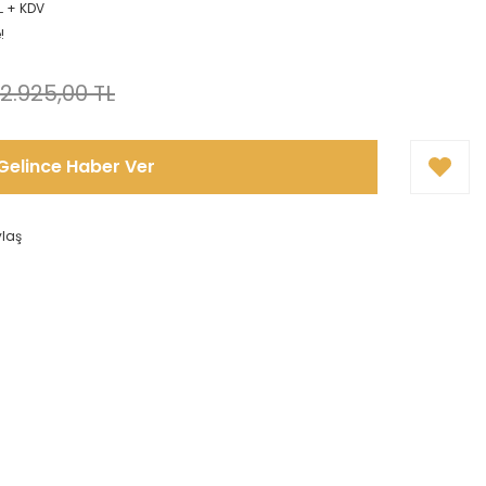
L + KDV
!
2.925,00 TL
Gelince Haber Ver
ylaş