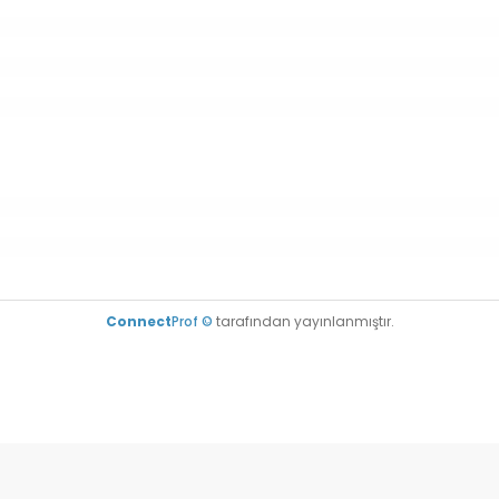
Connect
Prof ©
tarafından yayınlanmıştır.
da yetersiz gördüğünüz noktaları öneri formunu kullanarak tarafımıza il
Bu ürüne ilk yorumu siz yapın!