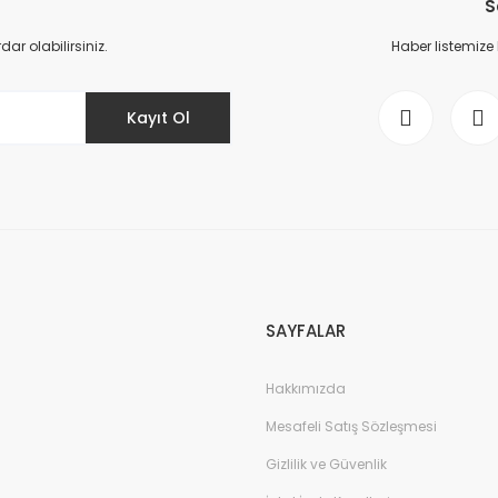
S
Yorum Yaz
r olabilirsiniz.
Haber listemize
Kayıt Ol
Gönder
SAYFALAR
Hakkımızda
Mesafeli Satış Sözleşmesi
Gizlilik ve Güvenlik