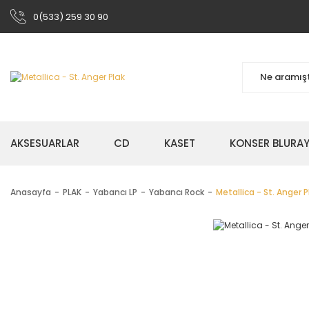
0(533) 259 30 90
AKSESUARLAR
CD
KASET
KONSER BLURA
Anasayfa
PLAK
Yabancı LP
Yabancı Rock
Metallica - St. Anger P