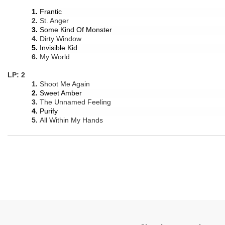
1.
Frantic
2.
St. Anger
3.
Some Kind Of Monster
4.
Dirty Window
5.
Invisible Kid
6.
My World
LP: 2
1.
Shoot Me Again
2.
Sweet Amber
3.
The Unnamed Feeling
4.
Purify
5.
All Within My Hands
Bu ürünün fiyat bilgisi, resim, ürün açıklamalarında ve diğer konular
Görüş ve önerileriniz için teşekkür ederiz.