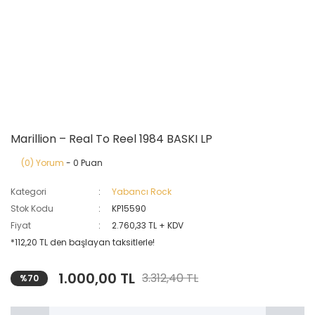
Marillion – Real To Reel 1984 BASKI LP
(0) Yorum
- 0 Puan
Kategori
Yabancı Rock
Stok Kodu
KP15590
Fiyat
2.760,33 TL + KDV
*112,20 TL den başlayan taksitlerle!
1.000,00 TL
3.312,40 TL
%70