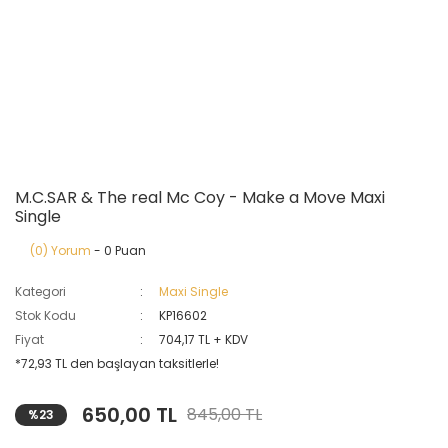
M.C.SAR & The real Mc Coy - Make a Move Maxi
Single
(0) Yorum
- 0 Puan
Kategori
Maxi Single
Stok Kodu
KP16602
Fiyat
704,17 TL + KDV
*72,93 TL den başlayan taksitlerle!
650,00 TL
845,00 TL
%23