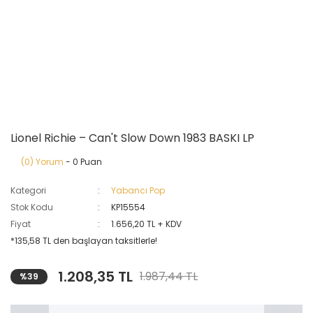
Lionel Richie – Can't Slow Down 1983 BASKI LP
(0) Yorum
- 0 Puan
Kategori
Yabancı Pop
Stok Kodu
KP15554
Fiyat
1.656,20 TL + KDV
*135,58 TL den başlayan taksitlerle!
1.208,35 TL
1.987,44 TL
%39