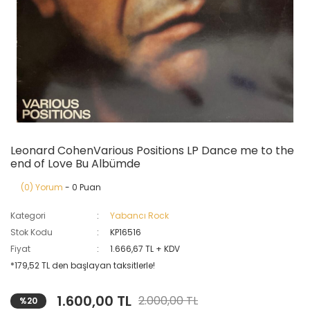
Leonard CohenVarious Positions LP Dance me to the
end of Love Bu Albümde
(0) Yorum
- 0 Puan
Kategori
Yabancı Rock
Stok Kodu
KP16516
Fiyat
1.666,67 TL + KDV
*179,52 TL den başlayan taksitlerle!
1.600,00 TL
2.000,00 TL
%20