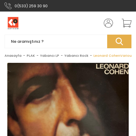
0(533) 259 30 90
Anasayfa
PLAK
Yabancı LP
Yabancı Rock
Leonard CohenVarious P