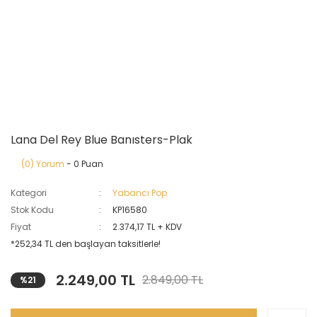
Lana Del Rey Blue Banısters-Plak
(0) Yorum
- 0 Puan
Kategori
Yabancı Pop
Stok Kodu
KP16580
Fiyat
2.374,17 TL + KDV
*252,34 TL den başlayan taksitlerle!
2.249,00 TL
2.849,00 TL
%21