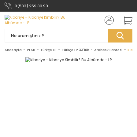
0(533) 259 30 90
Anasayfa
PLAK
Türkçe LP
Türkçe LP 33'lük
Arabesk Fantezi
Kibar