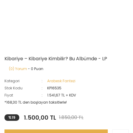
Kibariye – Kibariye Kimbilir? Bu Albümde - LP
(0) Yorum
- 0 Puan
Kategori
Arabesk Fantezi
Stok Kodu
KP16535
Fiyat
1.541,67 TL + KDV
*168,30 TL den başlayan taksitlerle!
1.500,00 TL
1.850,00 TL
%19