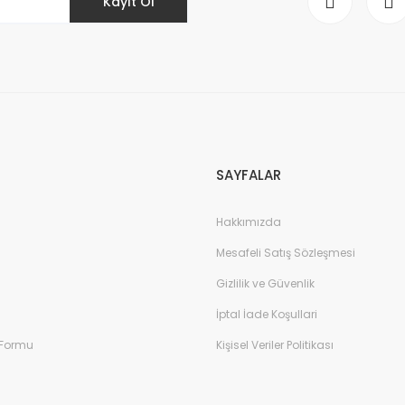
Kayıt Ol
Gönder
SAYFALAR
Hakkımızda
Mesafeli Satış Sözleşmesi
Gizlilik ve Güvenlik
İptal İade Koşullari
 Formu
Kişisel Veriler Politikası