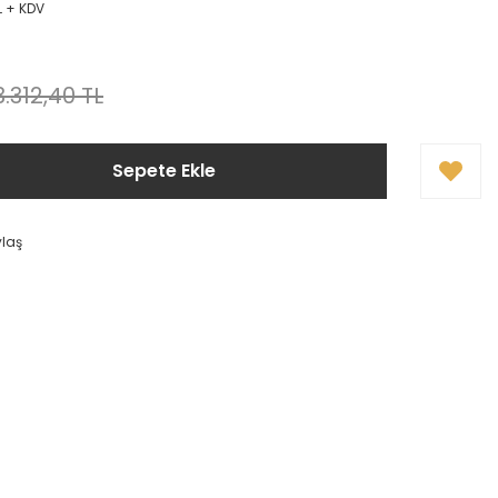
L + KDV
3.312,40 TL
Sepete Ekle
ylaş