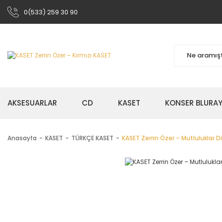
0(533) 259 30 90
AKSESUARLAR
CD
KASET
KONSER BLURA
Anasayfa
KASET
TÜRKÇE KASET
KASET Zerrin Özer ‎– Mutluluklar D