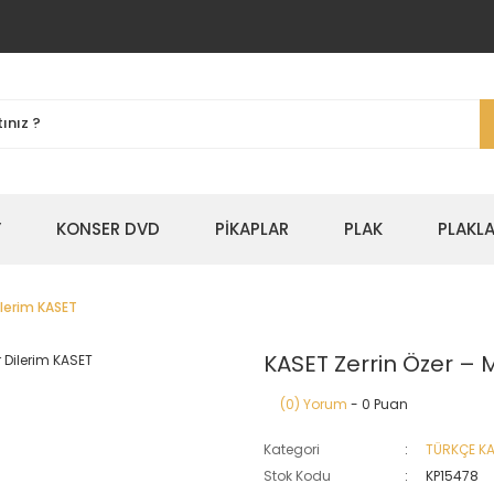
Y
KONSER DVD
PİKAPLAR
PLAK
PLAKLA
ilerim KASET
KASET Zerrin Özer ‎– 
(0) Yorum
- 0 Puan
Kategori
TÜRKÇE K
Stok Kodu
KP15478