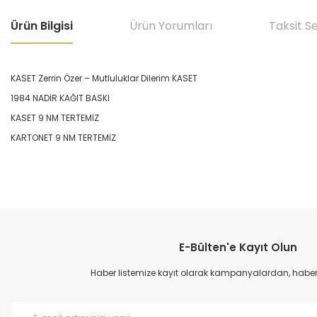
Ürün Bilgisi
Ürün Yorumları
Taksit S
KASET Zerrin Özer ‎– Mutluluklar Dilerim KASET
1984 NADİR KAĞIT BASKI
KASET 9 NM TERTEMİZ
KARTONET 9 NM TERTEMİZ
Bu ürünün fiyat bilgisi, resim, ürün açıklamalarında ve diğer konular
Görüş ve önerileriniz için teşekkür ederiz.
E-Bülten'e Kayıt Olun
Ürün resmi kalitesiz, bozuk veya görüntülenemiyor.
Ürün açıklamasında eksik bilgiler bulunuyor.
Haber listemize kayıt olarak kampanyalardan, haberda
Ürün bilgilerinde hatalar bulunuyor.
Ürün fiyatı diğer sitelerden daha pahalı.