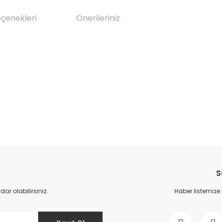
eçenekleri
Önerileriniz
da yetersiz gördüğünüz noktaları öneri formunu kullanarak tarafımıza il
Bu ürüne ilk yorumu siz yapın!
S
Yorum Yaz
r olabilirsiniz.
Haber listemize