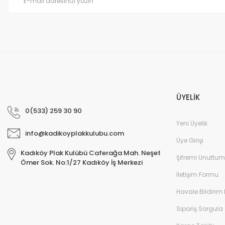
Bu ürüne benzer farklı alternatifler olmalı.
ÜYELİK
0(533) 259 30 90
Yeni Üyelik
info@kadikoyplakkulubu.com
Üye Girişi
Kadıköy Plak Kulübü Caferağa Mah. Neşet
Şifremi Unuttum
Ömer Sok. No:1/27 Kadıköy İş Merkezi
İletişim Formu
Havale Bildirim
Sipariş Sorgula