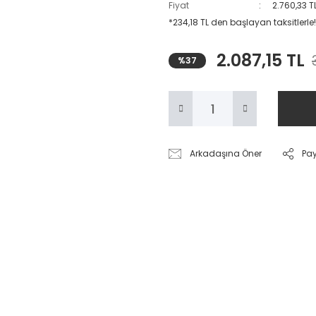
Fiyat
2.760,33 T
*234,18 TL den başlayan taksitlerle!
2.087,15 TL
%37
Arkadaşına Öner
Pa