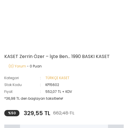
KASET Zerrin Özer – İşte Ben... 1990 BASKI KASET
(0) Yorum
- 0 Puan
Kategori
TÜRKÇE KASET
Stok Kodu
KP15602
Fiyat
552,07 TL + KDV
*36,98 TL den başlayan taksitlerle!
329,55 TL
662,48 TL
%50