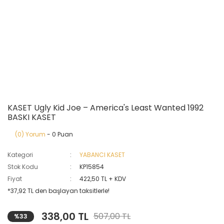
KASET Ugly Kid Joe ‎– America's Least Wanted 1992
BASKI KASET
(0) Yorum
- 0 Puan
Kategori
YABANCI KASET
Stok Kodu
KP15854
Fiyat
422,50 TL + KDV
*37,92 TL den başlayan taksitlerle!
338,00 TL
507,00 TL
%33