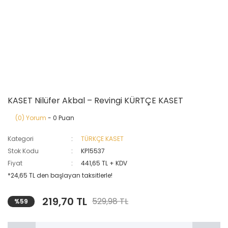
KASET Nilüfer Akbal – Revingi KÜRTÇE KASET
(0) Yorum
- 0 Puan
Kategori
TÜRKÇE KASET
Stok Kodu
KP15537
Fiyat
441,65 TL + KDV
*24,65 TL den başlayan taksitlerle!
219,70 TL
529,98 TL
%59