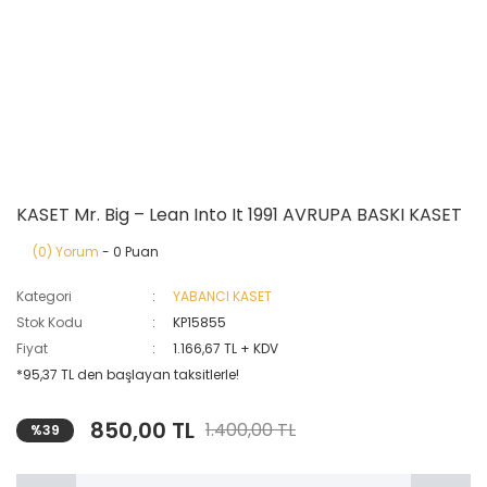
KASET Mr. Big – Lean Into It 1991 AVRUPA BASKI KASET
(0) Yorum
- 0 Puan
Kategori
YABANCI KASET
Stok Kodu
KP15855
Fiyat
1.166,67 TL + KDV
*95,37 TL den başlayan taksitlerle!
850,00 TL
1.400,00 TL
%39