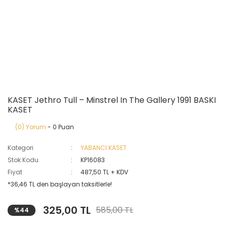
KASET Jethro Tull ‎– Minstrel In The Gallery 1991 BASKI
KASET
(0) Yorum
- 0 Puan
Kategori
YABANCI KASET
Stok Kodu
KP16083
Fiyat
487,50 TL + KDV
*36,46 TL den başlayan taksitlerle!
325,00 TL
585,00 TL
%44