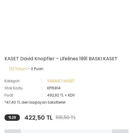
KASET David Knopfler ‎– Lifelines 1991 BASKI KASET
(0) Yorum
- 0 Puan
Kategori
YABANCI KASET
Stok Kodu
KP15814
Fiyat
492,92 TL + KDV
*47,40 TL den başlayan taksitlerle!
422,50 TL
591,50 TL
%29