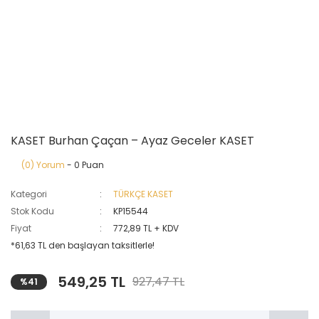
KASET Burhan Çaçan – Ayaz Geceler KASET
(0) Yorum
- 0 Puan
Kategori
TÜRKÇE KASET
Stok Kodu
KP15544
Fiyat
772,89 TL + KDV
*61,63 TL den başlayan taksitlerle!
549,25 TL
927,47 TL
%41