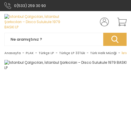
0(533) 259 30 90
Anasayfa
PLAK
Türkçe LP
Türkçe LP 33'lük
Türk Halk Müziği
İstan