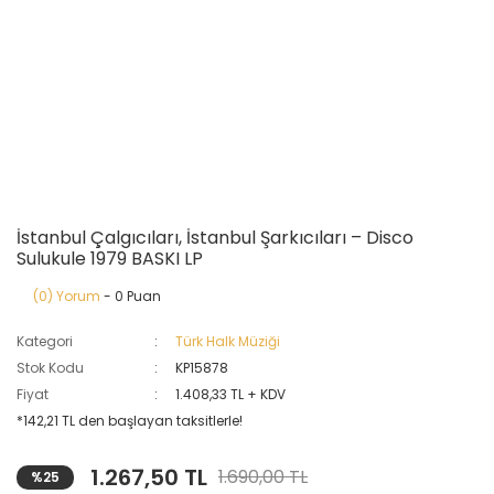
İstanbul Çalgıcıları, İstanbul Şarkıcıları – Disco
Sulukule 1979 BASKI LP
(0) Yorum
- 0 Puan
Kategori
Türk Halk Müziği
Stok Kodu
KP15878
Fiyat
1.408,33 TL + KDV
*142,21 TL den başlayan taksitlerle!
1.267,50 TL
1.690,00 TL
%25