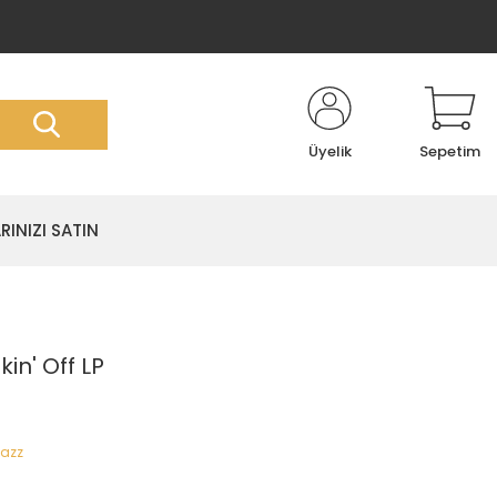
Üyelik
Sepetim
RINIZI SATIN
in' Off LP
Jazz