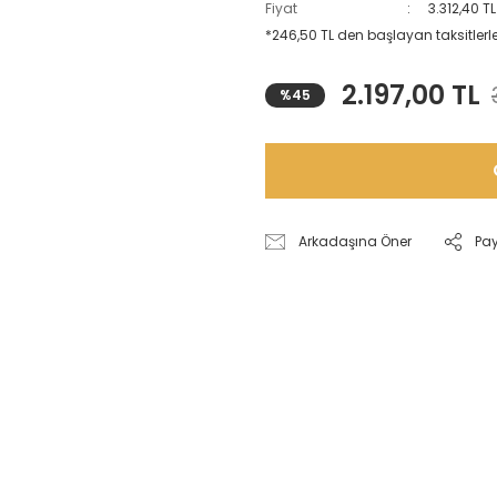
Fiyat
3.312,40 T
*246,50 TL den başlayan taksitlerle
2.197,00 TL
%45
Arkadaşına Öner
Pa