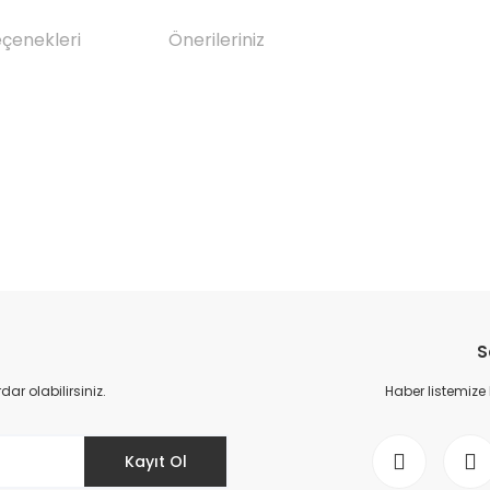
eçenekleri
Önerileriniz
da yetersiz gördüğünüz noktaları öneri formunu kullanarak tarafımıza il
Bu ürüne ilk yorumu siz yapın!
S
Yorum Yaz
r olabilirsiniz.
Haber listemize
Kayıt Ol