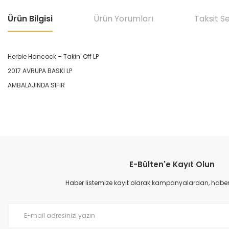
Ürün Bilgisi
Ürün Yorumları
Taksit S
Herbie Hancock – Takin' Off LP
2017 AVRUPA BASKI LP
AMBALAJINDA SIFIR
Bu ürünün fiyat bilgisi, resim, ürün açıklamalarında ve diğer konular
Görüş ve önerileriniz için teşekkür ederiz.
E-Bülten'e Kayıt Olun
Ürün resmi kalitesiz, bozuk veya görüntülenemiyor.
Ürün açıklamasında eksik bilgiler bulunuyor.
Haber listemize kayıt olarak kampanyalardan, haberda
Ürün bilgilerinde hatalar bulunuyor.
Ürün fiyatı diğer sitelerden daha pahalı.
Bu ürüne benzer farklı alternatifler olmalı.