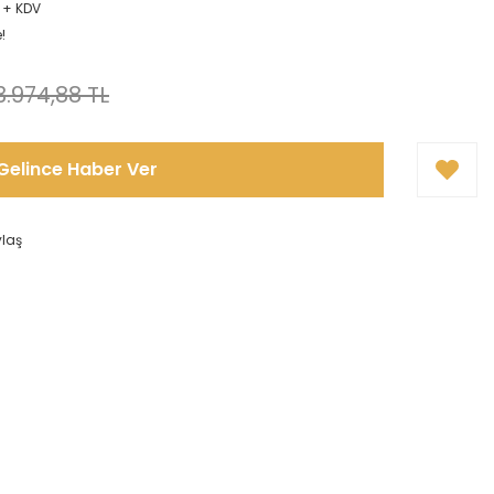
L + KDV
!
3.974,88 TL
Gelince Haber Ver
ylaş