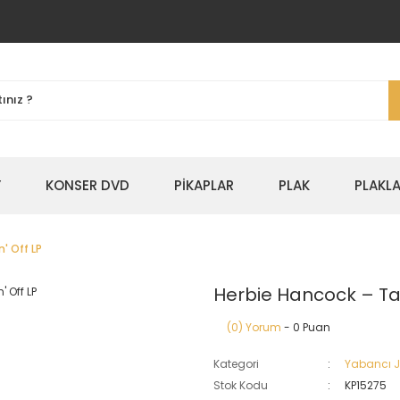
Y
KONSER DVD
PİKAPLAR
PLAK
PLAKLA
' Off LP
Herbie Hancock – Tak
(0) Yorum
- 0 Puan
Kategori
Yabancı 
Stok Kodu
KP15275