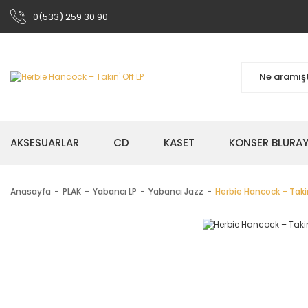
0(533) 259 30 90
AKSESUARLAR
CD
KASET
KONSER BLURA
Anasayfa
PLAK
Yabancı LP
Yabancı Jazz
Herbie Hancock – Takin