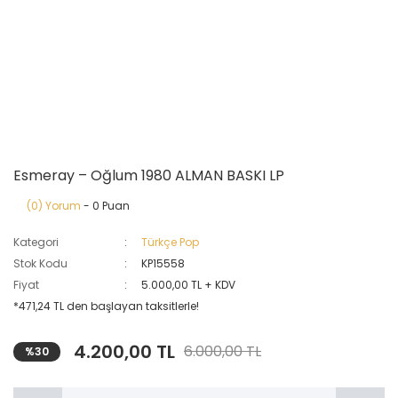
Esmeray – Oğlum 1980 ALMAN BASKI LP
(0) Yorum
- 0 Puan
Kategori
Türkçe Pop
Stok Kodu
KP15558
Fiyat
5.000,00 TL + KDV
*471,24 TL den başlayan taksitlerle!
4.200,00 TL
6.000,00 TL
%30