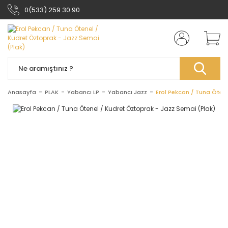
0(533) 259 30 90
Anasayfa
PLAK
Yabancı LP
Yabancı Jazz
Erol Pekcan / Tuna Öten