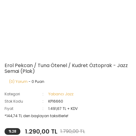
Erol Pekcan / Tuna Ötenel / Kudret Öztoprak - Jazz
Semai (Plak)
(0) Yorum
- 0 Puan
Kategori
Yabancı Jazz
Stok Kodu
KP16660
Fiyat
1.491,67 TL + KDV
*144,74 TL den başlayan taksitlerle!
1.290,00 TL
1.790,00 TL
%28