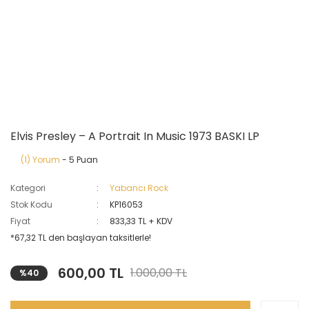
Elvis Presley – A Portrait In Music 1973 BASKI LP
(1) Yorum
- 5 Puan
Kategori
Yabancı Rock
Stok Kodu
KP16053
Fiyat
833,33 TL + KDV
*67,32 TL den başlayan taksitlerle!
600,00 TL
1.000,00 TL
%40