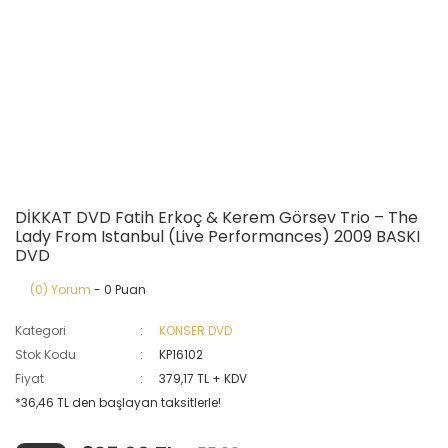
DİKKAT DVD Fatih Erkoç & Kerem Görsev Trio ‎– The
Lady From Istanbul (Live Performances) 2009 BASKI
DVD
(0) Yorum
- 0 Puan
Kategori
KONSER DVD
Stok Kodu
KP16102
Fiyat
379,17 TL + KDV
*36,46 TL den başlayan taksitlerle!