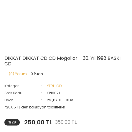
DİKKAT DİKKAT CD CD Moğollar ‎– 30. Yıl 1998 BASKI
CD
(0) Yorum
- 0 Puan
Kategori
YERLİ CD
Stok Kodu
KP16071
Fiyat
291,67 TL + KDV
*28,05 TL den başlayan taksitlerle!
250,00 TL
350,00 TL
%29