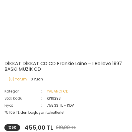
DİKKAT DİKKAT CD CD Frankie Laine ‎– I Believe 1997
BASKI MÜZİK CD
(0) Yorum
- 0 Puan
Kategori
YABANCI CD
Stok Kodu
KP16293
Fiyat
758,33 TL + KDV
*51,05 TL den başlayan taksitlerle!
455,00 TL
910,00 TL
%50