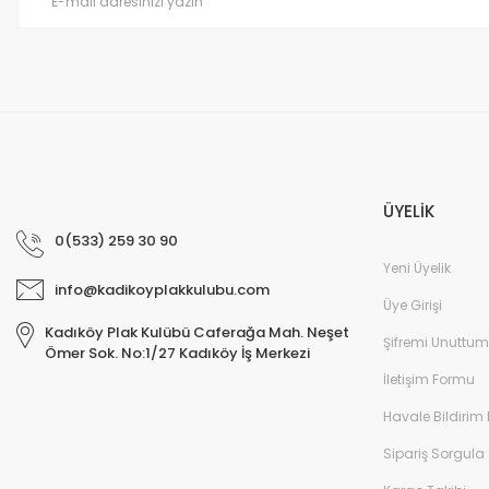
Bu ürüne benzer farklı alternatifler olmalı.
ÜYELİK
0(533) 259 30 90
Yeni Üyelik
info@kadikoyplakkulubu.com
Üye Girişi
Kadıköy Plak Kulübü Caferağa Mah. Neşet
Şifremi Unuttum
Ömer Sok. No:1/27 Kadıköy İş Merkezi
İletişim Formu
Havale Bildirim
Sipariş Sorgula