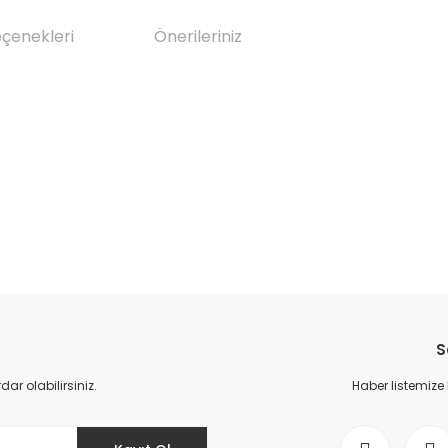
eçenekleri
Önerileriniz
da yetersiz gördüğünüz noktaları öneri formunu kullanarak tarafımıza il
Bu ürüne ilk yorumu siz yapın!
S
Yorum Yaz
r olabilirsiniz.
Haber listemize