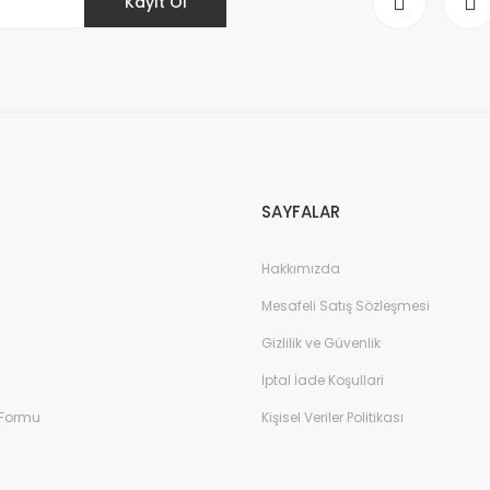
Kayıt Ol
Gönder
SAYFALAR
Hakkımızda
Mesafeli Satış Sözleşmesi
Gizlilik ve Güvenlik
İptal İade Koşullari
 Formu
Kişisel Veriler Politikası