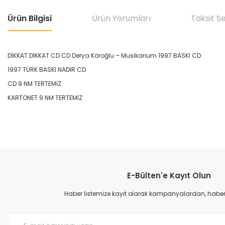
Ürün Bilgisi
Ürün Yorumları
Taksit S
DİKKAT DİKKAT CD CD Derya Köroğlu – Musikarium 1997 BASKI CD
1997 TÜRK BASKI NADİR CD
CD 9 NM TERTEMİZ
KARTONET 9 NM TERTEMİZ
Bu ürünün fiyat bilgisi, resim, ürün açıklamalarında ve diğer konular
Görüş ve önerileriniz için teşekkür ederiz.
E-Bülten'e Kayıt Olun
Ürün resmi kalitesiz, bozuk veya görüntülenemiyor.
Ürün açıklamasında eksik bilgiler bulunuyor.
Haber listemize kayıt olarak kampanyalardan, haberda
Ürün bilgilerinde hatalar bulunuyor.
Ürün fiyatı diğer sitelerden daha pahalı.