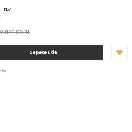
L + KDV
!
2.873,00 TL
Sepete Ekle
ylaş