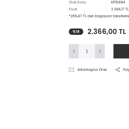
Stok Kodu
KP15994
Fiyat
2.394,17 T
*265,47 TL den başlayan taksitlerle
2.366,00 TL
%18
Arkadaşına Öner
Pa