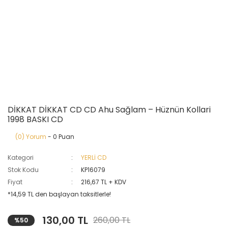
DİKKAT DİKKAT CD CD Ahu Sağlam – Hüznün Kollari
1998 BASKI CD
(0) Yorum
- 0 Puan
Kategori
YERLİ CD
Stok Kodu
KP16079
Fiyat
216,67 TL + KDV
*14,59 TL den başlayan taksitlerle!
130,00 TL
260,00 TL
%50