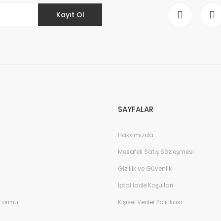
Kayıt Ol
Gönder
SAYFALAR
Hakkımızda
Mesafeli Satış Sözleşmesi
Gizlilik ve Güvenlik
İptal İade Koşullari
 Formu
Kişisel Veriler Politikası