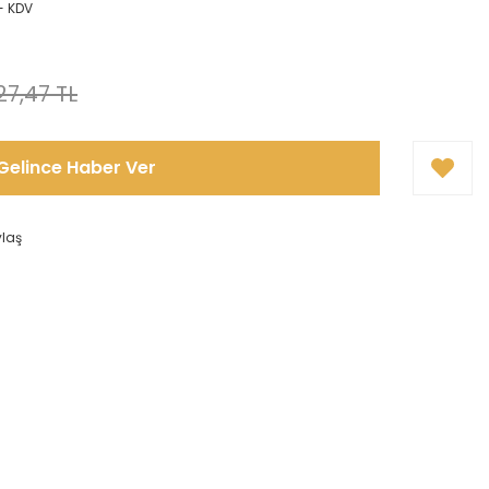
+ KDV
27,47 TL
Gelince Haber Ver
ylaş