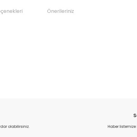
eçenekleri
Önerileriniz
da yetersiz gördüğünüz noktaları öneri formunu kullanarak tarafımıza il
Bu ürüne ilk yorumu siz yapın!
S
Yorum Yaz
r olabilirsiniz.
Haber listemize