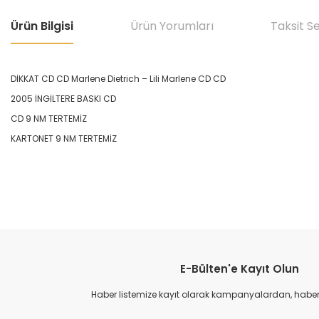
Ürün Bilgisi
Ürün Yorumları
Taksit S
DİKKAT CD CD Marlene Dietrich ‎– Lili Marlene CD CD
2005 İNGİLTERE BASKI CD
CD 9 NM TERTEMİZ
KARTONET 9 NM TERTEMİZ
Bu ürünün fiyat bilgisi, resim, ürün açıklamalarında ve diğer konular
Görüş ve önerileriniz için teşekkür ederiz.
E-Bülten'e Kayıt Olun
Ürün resmi kalitesiz, bozuk veya görüntülenemiyor.
Ürün açıklamasında eksik bilgiler bulunuyor.
Haber listemize kayıt olarak kampanyalardan, haberda
Ürün bilgilerinde hatalar bulunuyor.