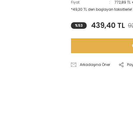
Fiyat
772,89 TL 
*49,30 TL den başlayan taksitlerle!
439,40 TL
9
%53
Arkadaşına Öner
Pa