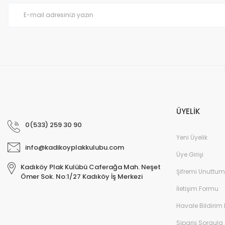
Ürün fiyatı diğer sitelerden daha pahalı.
Bu ürüne benzer farklı alternatifler olmalı.
ÜYELİK
0(533) 259 30 90
Yeni Üyelik
info@kadikoyplakkulubu.com
Üye Girişi
Kadıköy Plak Kulübü Caferağa Mah. Neşet
Şifremi Unuttum
Ömer Sok. No:1/27 Kadıköy İş Merkezi
İletişim Formu
Havale Bildirim
Sipariş Sorgula