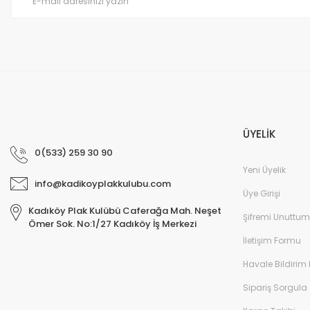
Bu ürüne benzer farklı alternatifler olmalı.
ÜYELİK
0(533) 259 30 90
Yeni Üyelik
info@kadikoyplakkulubu.com
Üye Girişi
Kadıköy Plak Kulübü Caferağa Mah. Neşet
Şifremi Unuttum
Ömer Sok. No:1/27 Kadıköy İş Merkezi
İletişim Formu
Havale Bildirim
Sipariş Sorgula