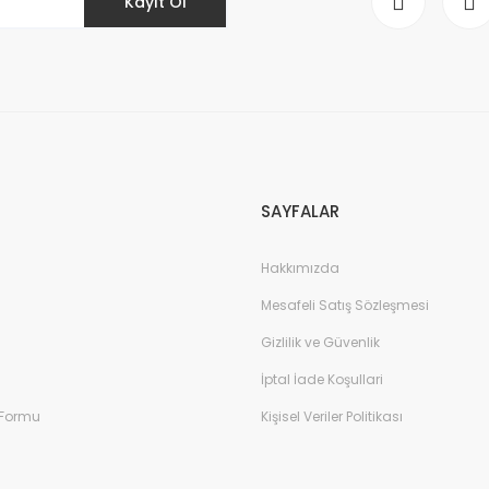
Kayıt Ol
Gönder
SAYFALAR
Hakkımızda
Mesafeli Satış Sözleşmesi
Gizlilik ve Güvenlik
İptal İade Koşullari
 Formu
Kişisel Veriler Politikası