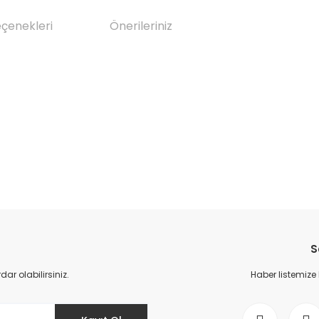
eçenekleri
Önerileriniz
da yetersiz gördüğünüz noktaları öneri formunu kullanarak tarafımıza il
Bu ürüne ilk yorumu siz yapın!
S
Yorum Yaz
r olabilirsiniz.
Haber listemize