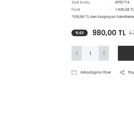
Stok Kodu
KP15774
Fiyat
1.435,38 T
*109,96 TL den başlayan taksitlerle
980,00 TL
1
%43
Arkadaşına Öner
Pa