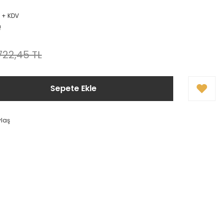
L + KDV
!
.722,45 TL
Sepete Ekle
ylaş