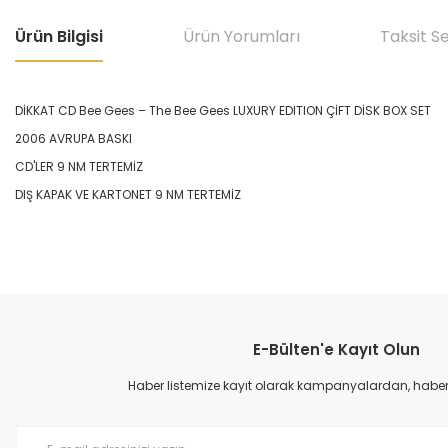
Ürün Bilgisi
Ürün Yorumları
Taksit S
DİKKAT CD Bee Gees – The Bee Gees LUXURY EDITION ÇİFT DİSK BOX SET
2006 AVRUPA BASKI
CD'LER 9 NM TERTEMİZ
DIŞ KAPAK VE KARTONET 9 NM TERTEMİZ
Bu ürünün fiyat bilgisi, resim, ürün açıklamalarında ve diğer konular
Görüş ve önerileriniz için teşekkür ederiz.
E-Bülten'e Kayıt Olun
Ürün resmi kalitesiz, bozuk veya görüntülenemiyor.
Ürün açıklamasında eksik bilgiler bulunuyor.
Haber listemize kayıt olarak kampanyalardan, haberda
Ürün bilgilerinde hatalar bulunuyor.
Ürün fiyatı diğer sitelerden daha pahalı.