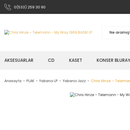
0(533) 259 30 90
AKSESUARLAR
CD
KASET
KONSER BLURA
Anasayfa
PLAK
Yabancı LP
Yabancı Jazz
Chris Hinze – Teleman