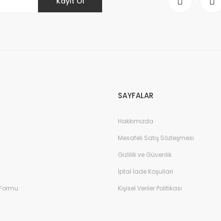
Kayıt Ol
Gönder
SAYFALAR
Hakkımızda
Mesafeli Satış Sözleşmesi
Gizlilik ve Güvenlik
İptal İade Koşullari
 Formu
Kişisel Veriler Politikası