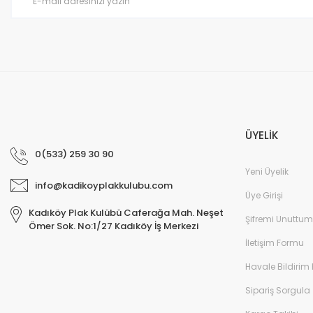
Bu ürüne benzer farklı alternatifler olmalı.
ÜYELİK
0(533) 259 30 90
Yeni Üyelik
info@kadikoyplakkulubu.com
Üye Girişi
Kadıköy Plak Kulübü Caferağa Mah. Neşet
Şifremi Unuttum
Ömer Sok. No:1/27 Kadıköy İş Merkezi
İletişim Formu
Havale Bildirim
Sipariş Sorgula