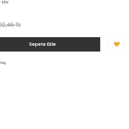
+ KDV
192,46 TL
Sepete Ekle
ylaş