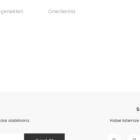
eçenekleri
Önerileriniz
da yetersiz gördüğünüz noktaları öneri formunu kullanarak tarafımıza il
Bu ürüne ilk yorumu siz yapın!
S
Yorum Yaz
r olabilirsiniz.
Haber listemize