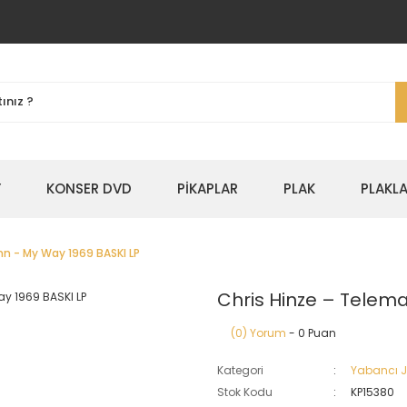
Y
KONSER DVD
PİKAPLAR
PLAK
PLAKLA
n - My Way 1969 BASKI LP
Chris Hinze – Telem
(0) Yorum
- 0 Puan
Kategori
Yabancı 
Stok Kodu
KP15380