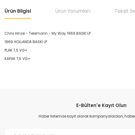
Ürün Bilgisi
Ürün Yorumları
Taksit S
Chris Hinze – Telemann - My Way 1969 BASKI LP
1969 HOLLANDA BASKI LP
PLAK 7,5 VG+
KAPAK 7,5 VG+
Bu ürünün fiyat bilgisi, resim, ürün açıklamalarında ve diğer konular
Görüş ve önerileriniz için teşekkür ederiz.
E-Bülten'e Kayıt Olun
Ürün resmi kalitesiz, bozuk veya görüntülenemiyor.
Ürün açıklamasında eksik bilgiler bulunuyor.
Haber listemize kayıt olarak kampanyalardan, haberda
Ürün bilgilerinde hatalar bulunuyor.
Ürün fiyatı diğer sitelerden daha pahalı.