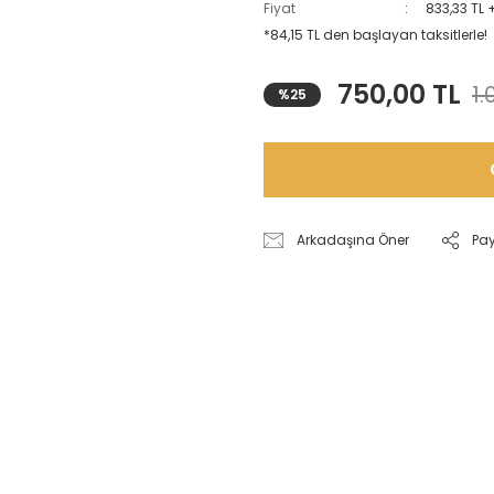
Fiyat
833,33 TL 
*84,15 TL den başlayan taksitlerle!
750,00 TL
1.
%25
Arkadaşına Öner
Pa