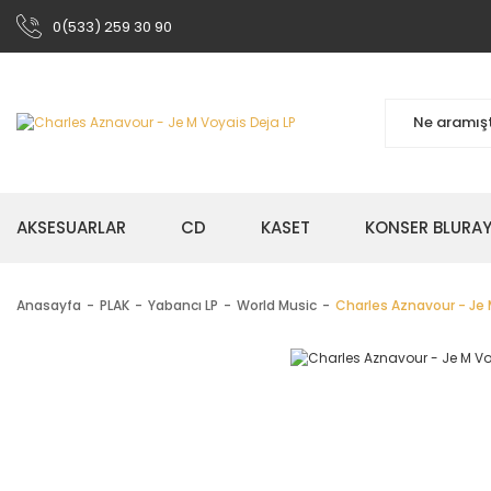
0(533) 259 30 90
AKSESUARLAR
CD
KASET
KONSER BLURA
Anasayfa
PLAK
Yabancı LP
World Music
Charles Aznavour - Je 