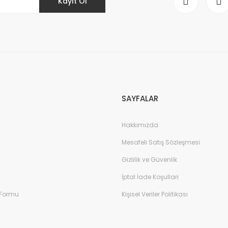
Kayıt Ol
Gönder
SAYFALAR
Hakkımızda
Mesafeli Satış Sözleşmesi
Gizlilik ve Güvenlik
İptal İade Koşullari
 Formu
Kişisel Veriler Politikası