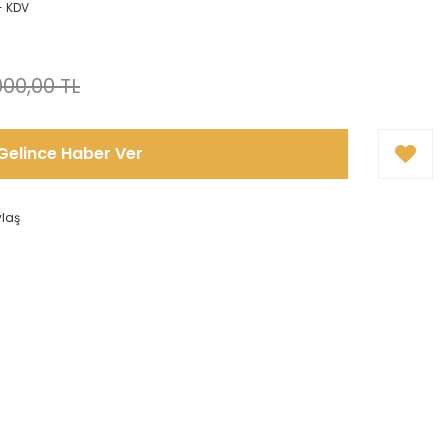
+ KDV
000,00 TL
Gelince Haber Ver
ylaş