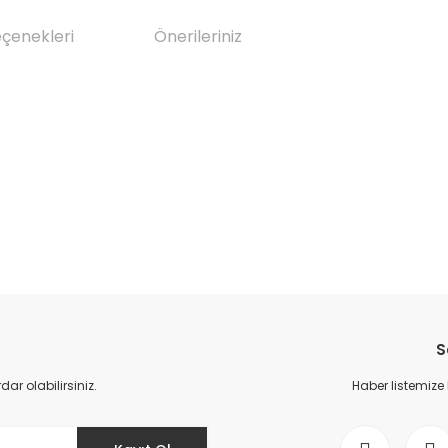
eçenekleri
Önerileriniz
da yetersiz gördüğünüz noktaları öneri formunu kullanarak tarafımıza il
Bu ürüne ilk yorumu siz yapın!
S
Yorum Yaz
r olabilirsiniz.
Haber listemize