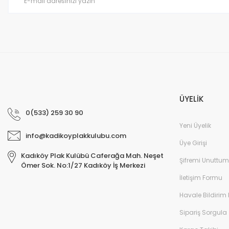
Bu ürüne benzer farklı alternatifler olmalı.
ÜYELİK
0(533) 259 30 90
Yeni Üyelik
info@kadikoyplakkulubu.com
Üye Girişi
Kadıköy Plak Kulübü Caferağa Mah. Neşet
Şifremi Unuttum
Ömer Sok. No:1/27 Kadıköy İş Merkezi
İletişim Formu
Havale Bildirim
Sipariş Sorgula