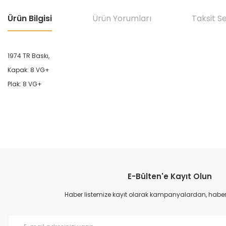
Ürün Bilgisi
Ürün Yorumları
Taksit S
1974 TR Baskı,
Kapak: 8 VG+
Plak: 8 VG+
Bu ürünün fiyat bilgisi, resim, ürün açıklamalarında ve diğer konular
Görüş ve önerileriniz için teşekkür ederiz.
E-Bülten'e Kayıt Olun
Ürün resmi kalitesiz, bozuk veya görüntülenemiyor.
Ürün açıklamasında eksik bilgiler bulunuyor.
Haber listemize kayıt olarak kampanyalardan, haberda
Ürün bilgilerinde hatalar bulunuyor.
Ürün fiyatı diğer sitelerden daha pahalı.