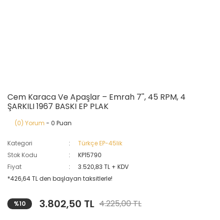
Cem Karaca Ve Apaşlar – Emrah 7'', 45 RPM, 4
ŞARKILI 1967 BASKI EP PLAK
(0) Yorum
- 0 Puan
Kategori
Türkçe EP-45lik
Stok Kodu
KP15790
Fiyat
3.520,83 TL + KDV
*426,64 TL den başlayan taksitlerle!
3.802,50 TL
4.225,00 TL
%10