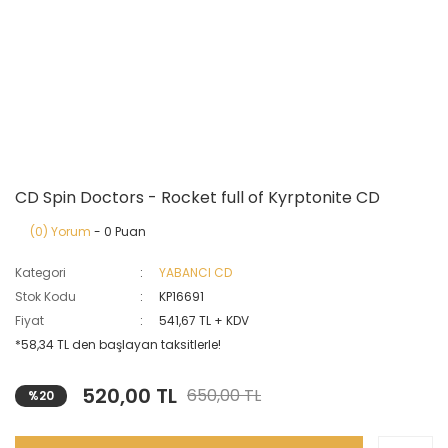
CD Spin Doctors - Rocket full of Kyrptonite CD
(0) Yorum
- 0 Puan
Kategori
YABANCI CD
Stok Kodu
KP16691
Fiyat
541,67 TL + KDV
*58,34 TL den başlayan taksitlerle!
520,00 TL
650,00 TL
%20