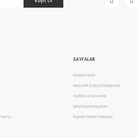
Kayıt Ol
Gönder
SAYFALAR
Hakkımızda
Mesafeli Satış Sözleşmesi
Gizlilik ve Güvenlik
İptal İade Koşullari
 Formu
Kişisel Veriler Politikası