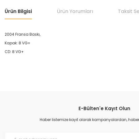
Ürün Bilgisi
Ürün Yorumları
Taksit S
2004 Fransa Baskı,
Kapak: 8 VG+
CD: 8 VG+
Bu ürünün fiyat bilgisi, resim, ürün açıklamalarında ve diğer konular
Görüş ve önerileriniz için teşekkür ederiz.
E-Bülten'e Kayıt Olun
Ürün resmi kalitesiz, bozuk veya görüntülenemiyor.
Ürün açıklamasında eksik bilgiler bulunuyor.
Haber listemize kayıt olarak kampanyalardan, haberda
Ürün bilgilerinde hatalar bulunuyor.
Ürün fiyatı diğer sitelerden daha pahalı.