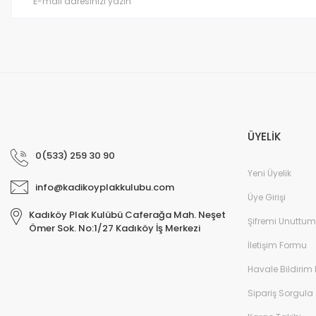
Bu ürüne benzer farklı alternatifler olmalı.
ÜYELİK
0(533) 259 30 90
Yeni Üyelik
info@kadikoyplakkulubu.com
Üye Girişi
Kadıköy Plak Kulübü Caferağa Mah. Neşet
Şifremi Unuttum
Ömer Sok. No:1/27 Kadıköy İş Merkezi
İletişim Formu
Havale Bildirim
Sipariş Sorgula