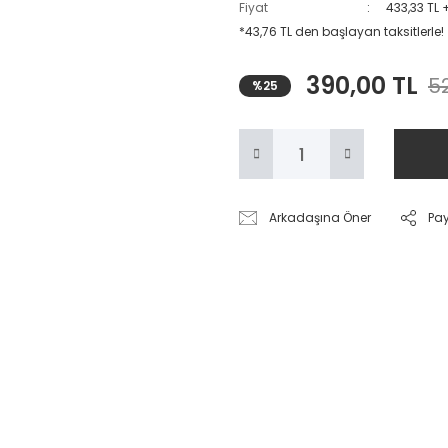
Fiyat
433,33 TL 
*43,76 TL den başlayan taksitlerle!
390,00 TL
52
%25
Arkadaşına Öner
Pa