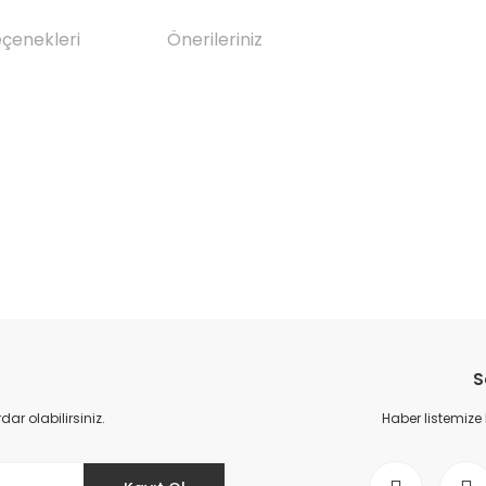
eçenekleri
Önerileriniz
da yetersiz gördüğünüz noktaları öneri formunu kullanarak tarafımıza il
Bu ürüne ilk yorumu siz yapın!
S
Yorum Yaz
r olabilirsiniz.
Haber listemize