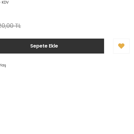
+ KDV
0,00 TL
Sepete Ekle
ylaş