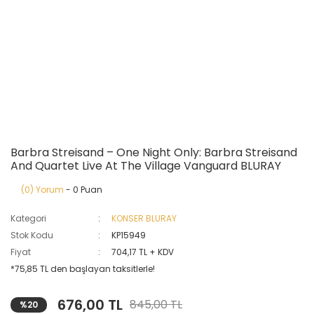
Barbra Streisand ‎– One Night Only: Barbra Streisand
And Quartet Live At The Village Vanguard BLURAY
(0) Yorum
- 0 Puan
Kategori
KONSER BLURAY
Stok Kodu
KP15949
Fiyat
704,17 TL + KDV
*75,85 TL den başlayan taksitlerle!
676,00 TL
845,00 TL
%20