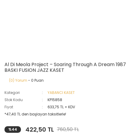
Al Di Meola Project – Soaring Through A Dream 1987
BASKI FUSION JAZZ KASET
(0) Yorum
- 0 Puan
Kategori
YABANCI KASET
Stok Kodu
KP15858
Fiyat
633,75 TL + KDV
*47,40 TL den başlayan taksitlerle!
422,50 TL
760,50 TL
%44