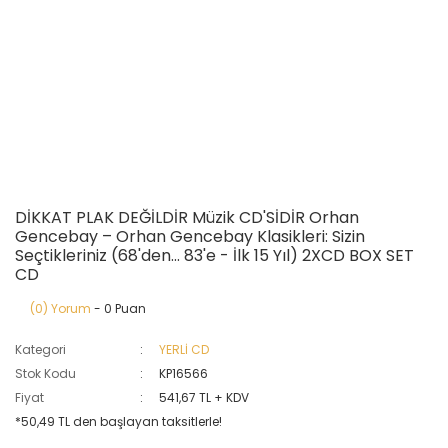
DİKKAT PLAK DEĞİLDİR Müzik CD'SİDİR Orhan
Gencebay – Orhan Gencebay Klasikleri: Sizin
Seçtikleriniz (68'den... 83'e - İlk 15 Yıl) 2XCD BOX SET
CD
(0) Yorum
- 0 Puan
Kategori
YERLİ CD
Stok Kodu
KP16566
Fiyat
541,67 TL + KDV
*50,49 TL den başlayan taksitlerle!